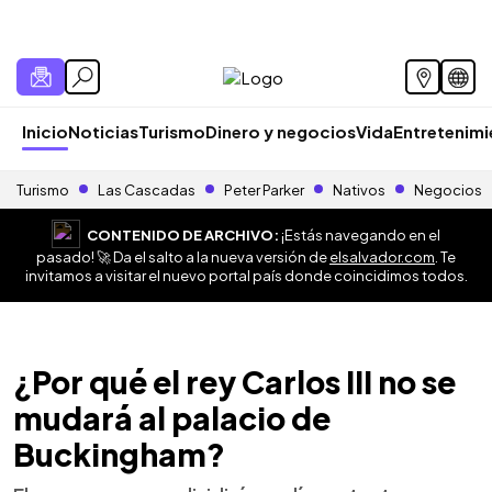
Inicio
Noticias
Turismo
Dinero y negocios
Vida
Entretenim
Turismo
Las Cascadas
Peter Parker
Nativos
Negocios
CONTENIDO DE ARCHIVO:
¡Estás navegando en el
pasado! 🚀 Da el salto a la nueva versión de
elsalvador.com
. Te
invitamos a visitar el nuevo portal país donde coincidimos todos.
¿Por qué el rey Carlos III no se
mudará al palacio de
Buckingham?