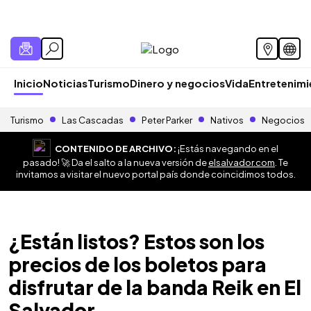
Inicio
Noticias
Turismo
Dinero y negocios
Vida
Entretenim
Turismo
Las Cascadas
Peter Parker
Nativos
Negocios
CONTENIDO DE ARCHIVO:
¡Estás navegando en el
pasado! 🚀 Da el salto a la nueva versión de
elsalvador.com
. Te
invitamos a visitar el nuevo portal país donde coincidimos todos.
¿Están listos? Estos son los
precios de los boletos para
disfrutar de la banda Reik en El
Salvador