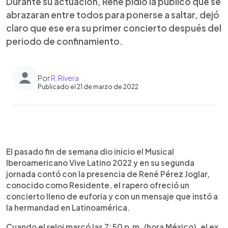
Durante su actuación, René pidió la publico que se
abrazaran entre todos para ponerse a saltar, dejó
claro que ese era su primer concierto después del
periodo de confinamiento.
Por
R. Rivera
Publicado el 21 de marzo de 2022
0:00
►
Escuchar artículo
El pasado fin de semana dio inicio el Musical
Iberoamericano Vive Latino 2022 y en su segunda
jornada contó con la presencia de René Pérez Joglar,
conocido como Residente, el rapero ofreció un
concierto lleno de euforia y con un mensaje que instó a
la hermandad en Latinoamérica.
Cuando el reloj marcó las 7:50 p.m. (hora México), el ex