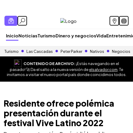
Inicio
Noticias
Turismo
Dinero y negocios
Vida
Entretenim
Turismo
Las Cascadas
Peter Parker
Nativos
Negocios
CONTENIDO DE ARCHIVO:
¡Estás navegando en el
pasado! 🚀 Da el salto a la nueva versión de
elsalvador.com
. Te
invitamos a visitar el nuevo portal país donde coincidimos todos.
Residente ofrece polémica
presentación durante el
festival Vive Latino 2022