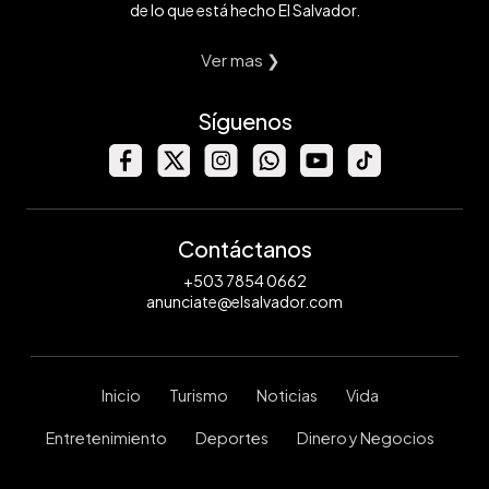
de lo que está hecho El Salvador.
Ver mas ❯
Síguenos
Contáctanos
+503 7854 0662
anunciate@elsalvador.com
Inicio
Turismo
Noticias
Vida
Entretenimiento
Deportes
Dinero y Negocios