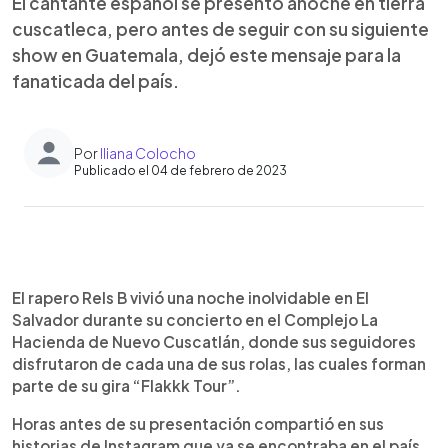
El cantante español se presentó anoche en tierra
cuscatleca, pero antes de seguir con su siguiente
show en Guatemala, dejó este mensaje para la
fanaticada del país.
Por
Iliana Colocho
Publicado el 04 de febrero de 2023
0:00
►
Escuchar artículo
El rapero Rels B vivió una noche inolvidable en El
Salvador durante su concierto en el Complejo La
Hacienda de Nuevo Cuscatlán, donde sus seguidores
disfrutaron de cada una de sus rolas, las cuales forman
parte de su gira “Flakkk Tour”.
Horas antes de su presentación compartió en sus
historias de Instagram que ya se encontraba en el país.