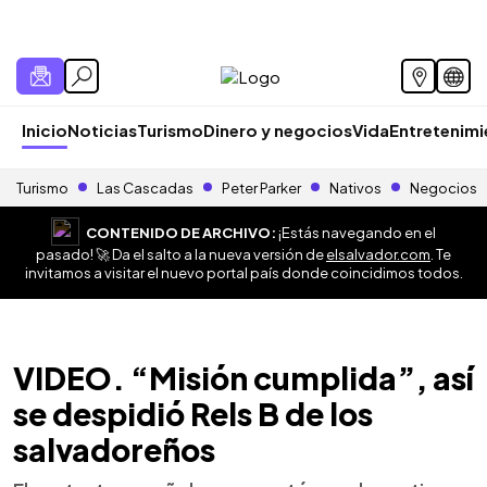
Inicio
Noticias
Turismo
Dinero y negocios
Vida
Entretenim
Turismo
Las Cascadas
Peter Parker
Nativos
Negocios
CONTENIDO DE ARCHIVO:
¡Estás navegando en el
pasado! 🚀 Da el salto a la nueva versión de
elsalvador.com
. Te
invitamos a visitar el nuevo portal país donde coincidimos todos.
VIDEO. “Misión cumplida”, así
se despidió Rels B de los
salvadoreños