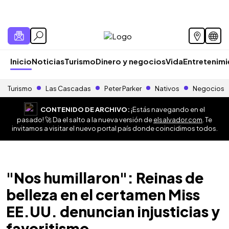
Inicio
Noticias
Turismo
Dinero y negocios
Vida
Entretenim
Turismo
Las Cascadas
Peter Parker
Nativos
Negocios
CONTENIDO DE ARCHIVO:
¡Estás navegando en el
pasado! 🚀 Da el salto a la nueva versión de
elsalvador.com
. Te
invitamos a visitar el nuevo portal país donde coincidimos todos.
"Nos humillaron": Reinas de
belleza en el certamen Miss
EE.UU. denuncian injusticias y
favoritismo