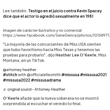
Lee también:
Testigo en el juicio contra Kevin Spacey
dice que el actor lo agredió sexualmente en 1981
Imagen de carácter ilustrativo y no comercial.
https://www.facebook.com/SeneGence/photos/1015897
"La mayoría de las concursantes de Miss USA sienten
que hubo favoritismo hacia Miss Texas y tenemos las
pruebas para probarlo", dijo
Heather Lee O'Keefe
, Miss
Montana, en un TikTok.
@attorney.heather
#stitch
with @officialellesmith
#missusa
#missusa2021
#missusa2022
#missusadrama
♬ original sound - Attorney Heather
O'Keefe
añade que la nueva soberana no se mostró
sorprendida al escuchar el veredicto final.