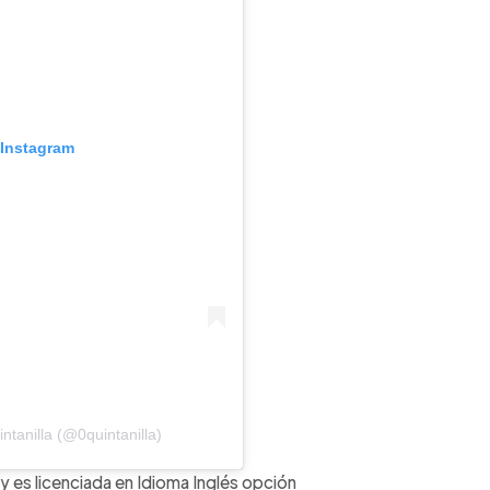
 Instagram
ntanilla (@0quintanilla)
 y es licenciada en Idioma Inglés opción