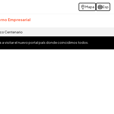
Mapa
Esp
rno Empresarial
ico Centenario
os a visitar el nuevo portal país donde coincidimos todos.