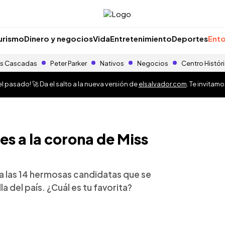
urismo
Dinero y negocios
Vida
Entretenimiento
Deportes
Ento
s Cascadas
Peter Parker
Nativos
Negocios
Centro Histór
 pasado! 🚀 Da el salto a la nueva versión de
elsalvador.com
. Te invitam
tes a la corona de Miss
a las 14 hermosas candidatas que se
la del país. ¿Cuál es tu favorita?