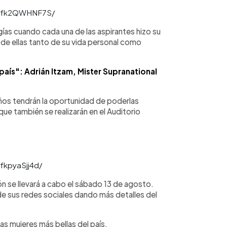
/Cfk2QWHNF7S/
gías cuando cada una de las aspirantes hizo su
de ellas tanto de su vida personal como
país": Adrián Itzam, Mister Supranational
eños tendrán la oportunidad de poderlas
ue también se realizarán en el Auditorio
fkpyaSjj4d/
ión se llevará a cabo el sábado 13 de agosto.
de sus redes sociales dando más detalles del
las mujeres más bellas del país.