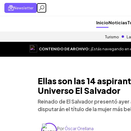
Newsletter
Inicio
Noticias
T
Turismo
La
CONTENIDO DE ARCHIVO:
¡Estás navegando en el
Ellas son las 14 aspiran
Universo El Salvador
Reinado de El Salvador presentó ayer 
disputarán el título de la mujer más bel
Por
Óscar Orellana