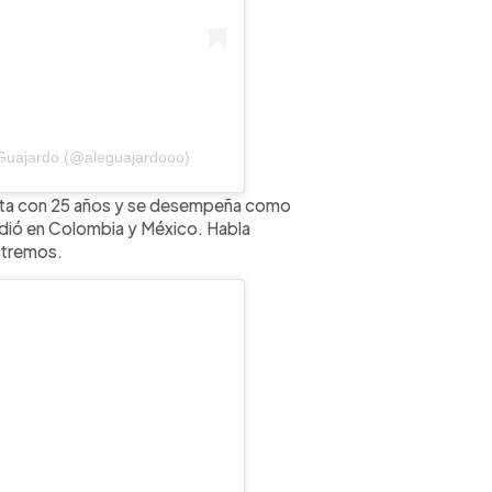
 Guajardo (@aleguajardooo)
nta con 25 años y se desempeña como
studió en Colombia y México. Habla
xtremos.