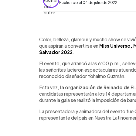
Publicado el 04 de julio de 2022
0:00
Facebook
Twitter
►
Escuchar artículo
Color, belleza, glamour y mucho show se vivió
que aspiran a convertirse en
Miss Universo, 
Salvador 2022
.
El evento, que arrancó a las 6:00 p.m., se ll
las señoritas lucieron espectaculares atuen
reconocido diseñador Yohalmo Guzmán.
Esta vez,
la organización de Reinado de El
candidatas representarán a los 14 departamen
durante la gala se realizó la imposición de ban
La presentadora y animadora del evento fue 
representante del país en Nuestra Latinoamer