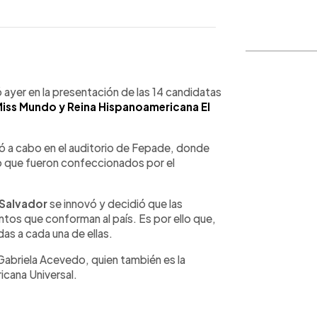
WhatsApp
Copiar link
 ayer en la presentación de las 14 candidatas
Miss Mundo y Reina Hispanoamericana El
evó a cabo en el auditorio de Fepade, donde
do que fueron confeccionados por el
 Salvador
se innovó y decidió que las
tos que conforman al país. Es por ello que,
das a cada una de ellas.
Gabriela Acevedo, quien también es la
icana Universal.