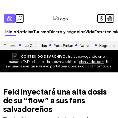
Inicio
Noticias
Turismo
Dinero y negocios
Vida
Entretenim
Turismo
Las Cascadas
Peter Parker
Nativos
Negocios
CONTENIDO DE ARCHIVO:
¡Estás navegando en el
pasado! 🚀 Da el salto a la nueva versión de
elsalvador.com
. Te
invitamos a visitar el nuevo portal país donde coincidimos todos.
Feid inyectará una alta dosis
de su “flow” a sus fans
salvadoreños