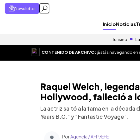
Newsletter
Inicio
Noticias
T
Turismo
La
CONTENIDO DE ARCHIVO:
¡Estás navegando en el
Raquel Welch, legendar
Hollywood, falleció a l
La actriz saltó a la fama en la década d
Years B.C." y "Fantastic Voyage".
Por
Agencia / AFP /EFE