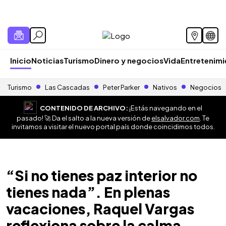
Inicio
Noticias
Turismo
Dinero y negocios
Vida
Entretenim
Turismo
Las Cascadas
Peter Parker
Nativos
Negocios
CONTENIDO DE ARCHIVO:
¡Estás navegando en el
pasado! 🚀 Da el salto a la nueva versión de
elsalvador.com
. Te
invitamos a visitar el nuevo portal país donde coincidimos todos.
“Si no tienes paz interior no
tienes nada”. En plenas
vacaciones, Raquel Vargas
reflexiona sobre la calma