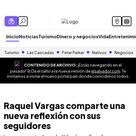
Inicio
Noticias
Turismo
Dinero y negocios
Vida
Entretenim
Turismo
Las Cascadas
Peter Parker
Nativos
Negocios
CONTENIDO DE ARCHIVO:
¡Estás navegando en el
pasado! 🚀 Da el salto a la nueva versión de
elsalvador.com
. Te
invitamos a visitar el nuevo portal país donde coincidimos todos.
Raquel Vargas comparte una
nueva reflexión con sus
seguidores