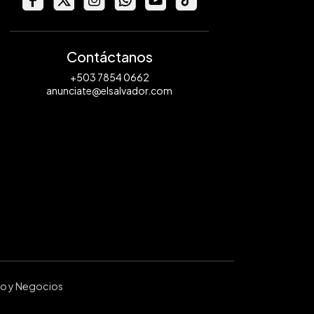
Contáctanos
+503 7854 0662
anunciate@elsalvador.com
ro y Negocios