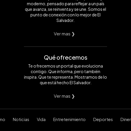
moderno, pensado para reflejar a un país
que avanza, se reinventa y se une. Somos el
punto de conexión con lo mejor de El
Salvador.
Ver mas ❯
Qué ofrecemos
Te ofrecemos un portal que evoluciona
contigo. Que informa, pero también
inspira. Que te representa. Mostramos de lo
que está hecho El Salvador.
Ver mas ❯
smo
Noticias
Vida
Entretenimiento
Deportes
Dine