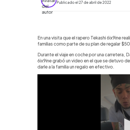
Publicado el 27 de abril de 2022
0:00
Facebook
Twitter
►
Escuchar artículo
En una visita que el rapero Tekashi 6ix9ine rea
familias como parte de su plan de regalar $
Durante el viaje en coche por una carretera,
6ix9ine grabó un video en el que se detuvo de
darle a la familia un regalo en efectivo.