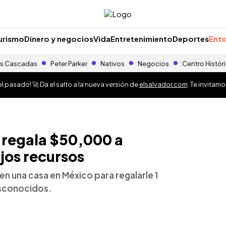
urismo
Dinero y negocios
Vida
Entretenimiento
Deportes
Ento
s Cascadas
Peter Parker
Nativos
Negocios
Centro Histór
 pasado! 🚀 Da el salto a la nueva versión de
elsalvador.com
. Te invitam
 regala $50,000 a
jos recursos
en una casa en México para regalarle 1
esconocidos.