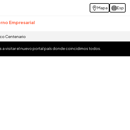
Mapa
Esp
rno Empresarial
ico Centenario
os a visitar el nuevo portal país donde coincidimos todos.