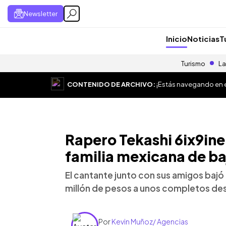
Newsletter
Inicio
Noticias
T
Turismo
La
CONTENIDO DE ARCHIVO:
¡Estás navegando en el
Rapero Tekashi 6ix9ine
familia mexicana de ba
El cantante junto con sus amigos bajó 
millón de pesos a unos completos d
Por
Kevin Muñoz/ Agencias