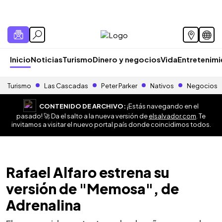
Inicio
Noticias
Turismo
Dinero y negocios
Vida
Entretenim
Turismo
Las Cascadas
Peter Parker
Nativos
Negocios
CONTENIDO DE ARCHIVO:
¡Estás navegando en el
pasado! 🚀 Da el salto a la nueva versión de
elsalvador.com
. Te
invitamos a visitar el nuevo portal país donde coincidimos todos.
Rafael Alfaro estrena su
versión de "Memosa", de
Adrenalina