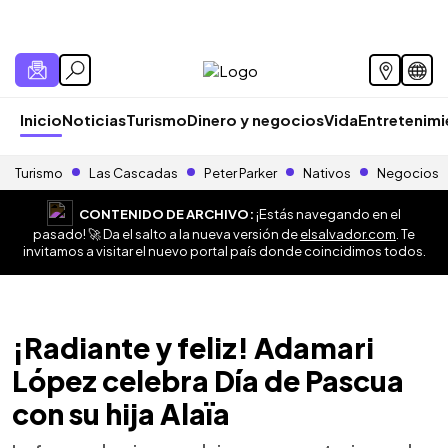
Inicio
Noticias
Turismo
Dinero y negocios
Vida
Entretenim
Turismo
Las Cascadas
Peter Parker
Nativos
Negocios
CONTENIDO DE ARCHIVO:
¡Estás navegando en el
pasado! 🚀 Da el salto a la nueva versión de
elsalvador.com
. Te
invitamos a visitar el nuevo portal país donde coincidimos todos.
¡Radiante y feliz! Adamari
López celebra Día de Pascua
con su hija Alaïa