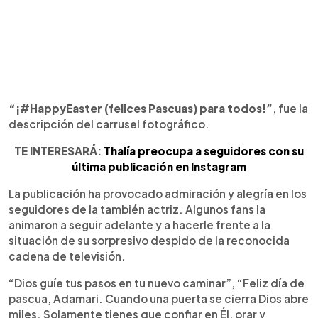
“¡#HappyEaster (felices Pascuas) para todos!”
, fue la
descripción del carrusel fotográfico.
TE INTERESARÁ:
Thalía preocupa a seguidores con su
última publicación en Instagram
La publicación ha provocado admiración y alegría en los
seguidores de la también actriz. Algunos fans la
animaron a seguir adelante y a hacerle frente a la
situación de su sorpresivo despido de la reconocida
cadena de televisión.
“Dios guíe tus pasos en tu nuevo caminar”, “Feliz día de
pascua, Adamari. Cuando una puerta se cierra Dios abre
miles. Solamente tienes que confiar en Él, orar y