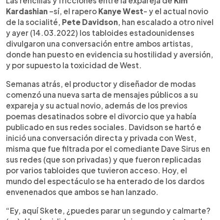
Las rencillas y fricciones entre la expareja de
Kim
Kardashian
­–sí, el rapero
Kanye West
- y el actual novio
de la socialité,
Pete Davidson
, han escalado a otro nivel
y ayer (14.03.2022) los tabloides estadounidenses
divulgaron una conversación entre ambos artistas,
donde han puesto en evidencia su hostilidad y aversión,
y por supuesto la toxicidad de West.
Semanas atrás, el productor y diseñador de modas
comenzó una nueva sarta de mensajes públicos a su
expareja y su actual novio, además de los previos
poemas desatinados sobre el divorcio que ya había
publicado en sus redes sociales. Davidson se hartó e
inició una conversación directa y privada con West,
misma que fue filtrada por el comediante Dave Sirus en
sus redes (que son privadas) y que fueron replicadas
por varios tabloides que tuvieron acceso. Hoy, el
mundo del espectáculo se ha enterado de los dardos
envenenados que ambos se han lanzado.
“Ey, aquí Skete, ¿puedes parar un segundo y calmarte?