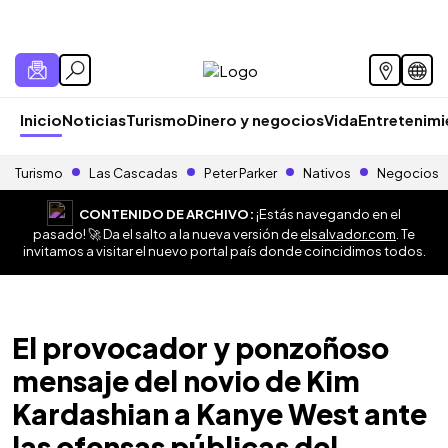
Inicio
Noticias
Turismo
Dinero y negocios
Vida
Entretenim
Turismo
Las Cascadas
Peter Parker
Nativos
Negocios
CONTENIDO DE ARCHIVO:
¡Estás navegando en el
pasado! 🚀 Da el salto a la nueva versión de
elsalvador.com
. Te
invitamos a visitar el nuevo portal país donde coincidimos todos.
El provocador y ponzoñoso
mensaje del novio de Kim
Kardashian a Kanye West ante
las ofensas públicas del