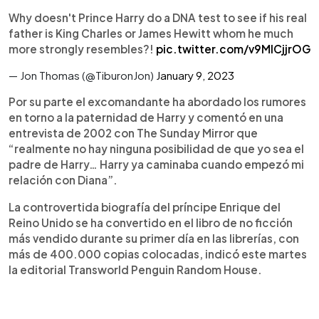
Why doesn't Prince Harry do a DNA test to see if his real
father is King Charles or James Hewitt whom he much
more strongly resembles?!
pic.twitter.com/v9MlCjjrOG
— Jon Thomas (@TiburonJon)
January 9, 2023
Por su parte el excomandante ha abordado los rumores
en torno a la paternidad de Harry y comentó en una
entrevista de 2002 con The Sunday Mirror que
“realmente no hay ninguna posibilidad de que yo sea el
padre de Harry… Harry ya caminaba cuando empezó mi
relación con Diana”.
La controvertida biografía del príncipe Enrique del
Reino Unido se ha convertido en el libro de no ficción
más vendido durante su primer día en las librerías, con
más de 400.000 copias colocadas, indicó este martes
la editorial Transworld Penguin Random House.