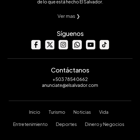
de lo que está hecho El Salvador.
Ver mas ❯
Síguenos
Contáctanos
+503 7854 0662
anunciate@elsalvador.com
Inicio
Turismo
Noticias
Vida
Entretenimiento
Deportes
Dinero y Negocios