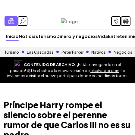
Inicio
Noticias
Turismo
Dinero y negocios
Vida
Entretenim
Turismo
Las Cascadas
Peter Parker
Nativos
Negocios
CONTENIDO DE ARCHIVO:
¡Estás navegando en el
pasado! 🚀 Da el salto a la nueva versión de
elsalvador.com
. Te
invitamos a visitar el nuevo portal país donde coincidimos todos.
Príncipe Harry rompe el
silencio sobre el perenne
rumor de que Carlos III no es su
padre