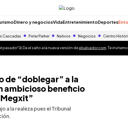
urismo
Dinero y negocios
Vida
Entretenimiento
Deportes
Ento
s Cascadas
Peter Parker
Nativos
Negocios
Centro Histór
 pasado! 🚀 Da el salto a la nueva versión de
elsalvador.com
. Te invitam
o de “doblegar” a la
n ambicioso beneficio
 “Megxit”
o a la realeza pues el Tribunal
ción.