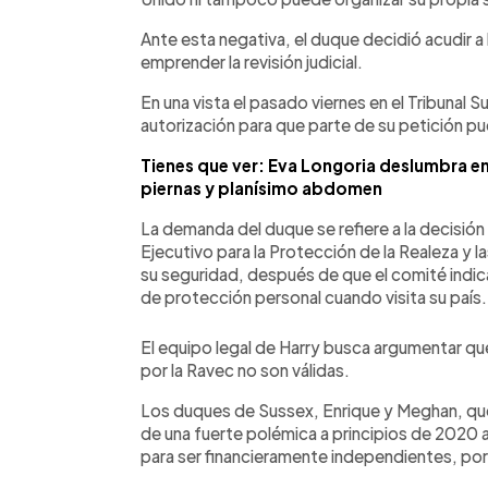
Ante esta negativa, el duque decidió acudir a l
emprender la revisión judicial.
En una vista el pasado viernes en el Tribunal Su
autorización para que parte de su petición p
Tienes que ver: Eva Longoria deslumbra en
piernas y planísimo abdomen
La demanda del duque se refiere a la decisió
Ejecutivo para la Protección de la Realeza y la
su seguridad, después de que el comité indic
de protección personal cuando visita su país.
El equipo legal de Harry busca argumentar qu
por la Ravec no son válidas.
Los duques de Sussex, Enrique y Meghan, que
de una fuerte polémica a principios de 2020 a
para ser financieramente independientes, por lo