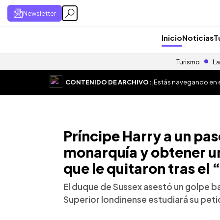
Newsletter
Inicio
Noticias
T
Turismo
La
CONTENIDO DE ARCHIVO:
¡Estás navegando en el
Príncipe Harry a un pas
monarquía y obtener u
que le quitaron tras el
El duque de Sussex asestó un golpe baj
Superior londinense estudiará su peti