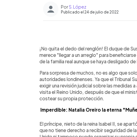
Por
S. López
Publicado el 24 de julio de 2022
0:00
Facebook
Twitter
►
Escuchar artículo
¡No quita el dedo del renglón! El duque de Su
merece "llegar a un arreglo" para beneficiars
de la familia real aunque se haya desligado de 
Para sorpresa de muchos, no es algo que solo 
autoridades londinenses. Ya que el Tribunal S
exigir una revisión judicial sobre las medidas
visita el Reino Unido, después de que el minis
costear su propia protección.
Imperdible: Natalia Oreiro la eterna "Muñe
El príncipe, nieto de la reina Isabel II, se apa
que no tiene derecho a recibir seguridad de la
Unido ni tampoco puede organizar su propia 