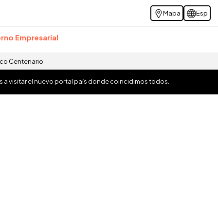
Mapa
Esp
rno Empresarial
ico Centenario
os a visitar el nuevo portal país donde coincidimos todos.