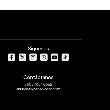
Síguenos
Contáctanos
+503 7854 0662
anunciate@elsalvador.com