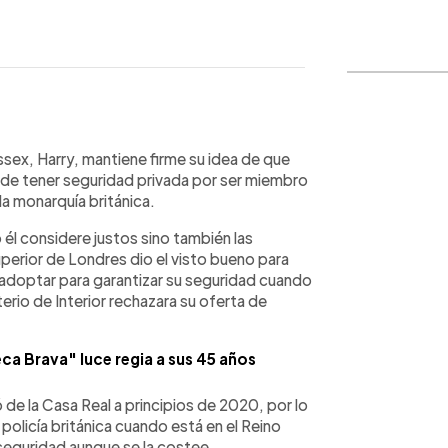
WhatsApp
Copiar link
ssex, Harry, mantiene firme su idea de que
e de tener seguridad privada por ser miembro
la monarquía británica.
él considere justos sino también las
uperior de Londres dio el visto bueno para
 a adoptar para garantizar su seguridad cuando
terio de Interior rechazara su oferta de
ca Brava" luce regia a sus 45 años
rtó de la Casa Real a principios de 2020, por lo
 policía británica cuando está en el Reino
seguridad aunque se la costee.