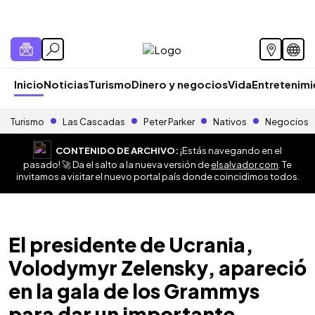
Inicio
Noticias
Turismo
Dinero y negocios
Vida
Entretenim
Turismo
Las Cascadas
Peter Parker
Nativos
Negocios
CONTENIDO DE ARCHIVO:
¡Estás navegando en el
pasado! 🚀 Da el salto a la nueva versión de
elsalvador.com
. Te
invitamos a visitar el nuevo portal país donde coincidimos todos.
El presidente de Ucrania,
Volodymyr Zelensky, apareció
en la gala de los Grammys
para dar un importante