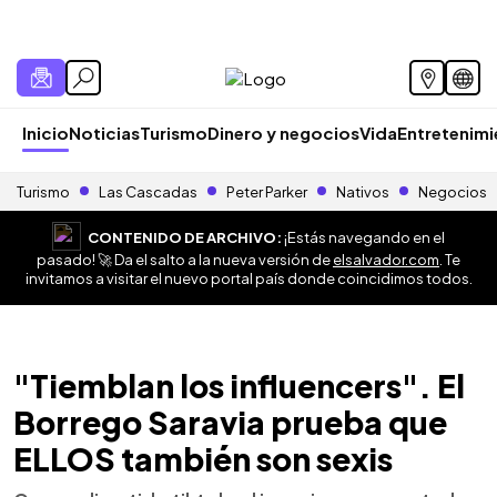
Inicio
Noticias
Turismo
Dinero y negocios
Vida
Entretenim
Turismo
Las Cascadas
Peter Parker
Nativos
Negocios
CONTENIDO DE ARCHIVO:
¡Estás navegando en el
pasado! 🚀 Da el salto a la nueva versión de
elsalvador.com
. Te
invitamos a visitar el nuevo portal país donde coincidimos todos.
"Tiemblan los influencers". El
Borrego Saravia prueba que
ELLOS también son sexis