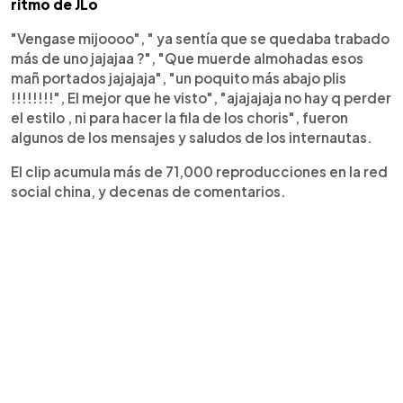
ritmo de JLo
"Vengase mijoooo", " ya sentía que se quedaba trabado
más de uno jajajaa ?", "Que muerde almohadas esos
mañ portados jajajaja", "un poquito más abajo plis
!!!!!!!!", El mejor que he visto", "ajajajaja no hay q perder
el estilo , ni para hacer la fila de los choris", fueron
algunos de los mensajes y saludos de los internautas.
El clip acumula más de 71,000 reproducciones en la red
social china, y decenas de comentarios.