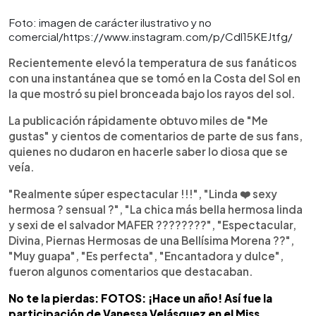
Foto: imagen de carácter ilustrativo y no
comercial/https://www.instagram.com/p/Cdl15KEJtfg/
Recientemente elevó la temperatura de sus fanáticos
con una instantánea que se tomó en la Costa del Sol en
la que mostró su piel bronceada bajo los rayos del sol.
La publicación rápidamente obtuvo miles de "Me
gustas" y cientos de comentarios de parte de sus fans,
quienes no dudaron en hacerle saber lo diosa que se
veía.
"Realmente súper espectacular !!!", "Linda ❤️ sexy
hermosa ? sensual ?", "La chica más bella hermosa linda
y sexi de el salvador MAFER ????????", "Espectacular,
Divina, Piernas Hermosas de una Bellísima Morena ??",
"Muy guapa", "Es perfecta", "Encantadora y dulce",
fueron algunos comentarios que destacaban.
No te la pierdas: FOTOS: ¡Hace un año! Así fue la
participación de Vanessa Velásquez en el Miss