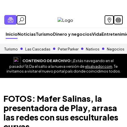
Inicio
Noticias
Turismo
Dinero y negocios
Vida
Entretenim
Turismo
Las Cascadas
Peter Parker
Nativos
Negocios
CONTENIDO DE ARCHIVO:
¡Estás navegando en el
pasado! 🚀 Da el salto a la nueva versión de
elsalvador.com
. Te
invitamos a visitar el nuevo portal país donde coincidimos todos.
FOTOS: Mafer Salinas, la
presentadora de Play, arrasa
las redes con sus esculturales
curvas