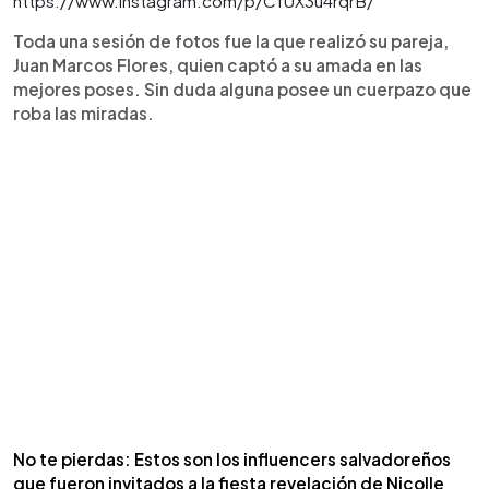
https://www.instagram.com/p/CfUX3u4rqrB/
Toda una sesión de fotos fue la que realizó su pareja,
Juan Marcos Flores, quien captó a su amada en las
mejores poses. Sin duda alguna posee un cuerpazo que
roba las miradas.
No te pierdas: Estos son los influencers salvadoreños
que fueron invitados a la fiesta revelación de Nicolle