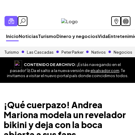
Inicio
Noticias
Turismo
Dinero y negocios
Vida
Entretenim
Turismo
Las Cascadas
Peter Parker
Nativos
Negocios
CONTENIDO DE ARCHIVO:
¡Estás navegando en el
pasado! 🚀 Da el salto a la nueva versión de
elsalvador.com
. Te
invitamos a visitar el nuevo portal país donde coincidimos todos.
¡Qué cuerpazo! Andrea
Mariona modela un revelador
bikini y deja con la boca
abierta a sus fans