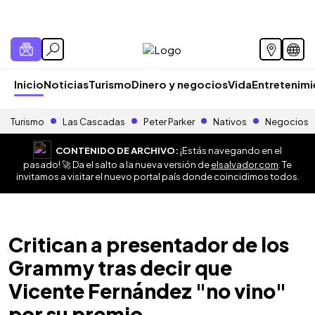
Inicio
Noticias
Turismo
Dinero y negocios
Vida
Entretenim
Turismo
Las Cascadas
Peter Parker
Nativos
Negocios
CONTENIDO DE ARCHIVO:
¡Estás navegando en el
pasado! 🚀 Da el salto a la nueva versión de
elsalvador.com
. Te
invitamos a visitar el nuevo portal país donde coincidimos todos.
Critican a presentador de los
Grammy tras decir que
Vicente Fernández "no vino"
por su premio