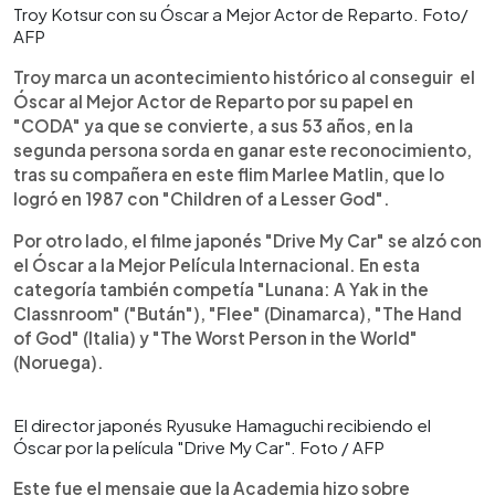
Troy Kotsur con su Óscar a Mejor Actor de Reparto. Foto/
AFP
Troy marca un acontecimiento histórico al conseguir el
Óscar al Mejor Actor de Reparto por su papel en
"CODA" ya que se convierte, a sus 53 años, en la
segunda persona sorda en ganar este reconocimiento,
tras su compañera en este flim Marlee Matlin, que lo
logró en 1987 con "Children of a Lesser God".
Por otro lado, el filme japonés "Drive My Car" se alzó con
el Óscar a la Mejor Película Internacional. En esta
categoría también competía "Lunana: A Yak in the
Classnroom" ("Bután"), "Flee" (Dinamarca), "The Hand
of God" (Italia) y "The Worst Person in the World"
(Noruega).
El director japonés Ryusuke Hamaguchi recibiendo el
Óscar por la película "Drive My Car". Foto / AFP
Este fue el mensaje que la Academia hizo sobre