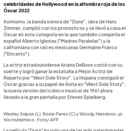
celebridades de Hollywood en la alfombra roja de los
Óscar 2022
Asimismo, la banda sonora de "Dune", obra de Hans
Zimmer, cumplió con los pronósticos y se llevó a casa el
Óscar en esta categoría en la que también competía el
español Alberto Iglesias ("Madres Paralelas") y la
californiana con raíces mexicanas Germaine Franco
("Encanto").
La actriz estadounidense Ariana DeBose corrió con su
suerte y logró ganar la estatuilla a Mejor Actriz de
Reparto por "West Side Story". La hispana consiguió el
Óscar gracias a su papel de Anita en "West Side Story",
la nueva versión del icónico musical de 1961 ahora
llevado a la gran pantalla por Steven Spielberg.
Wesley Snipes (L), Rosie Perez (C) y Woody Harrelson, un
trío multiétnico. Foto/ AFP
La película "Duna" ha sido una de las más galardonadas