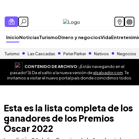
Inicio
Noticias
Turismo
Dinero y negocios
Vida
Entretenim
Turismo
Las Cascadas
Peter Parker
Nativos
Negocios
CONTENIDO DE ARCHIVO:
¡Estás navegando en el
pasado! 🚀 Da el salto a la nueva versión de
elsalvador.com
. Te
invitamos a visitar el nuevo portal país donde coincidimos todos.
Esta es la lista completa de los
ganadores de los Premios
Óscar 2022