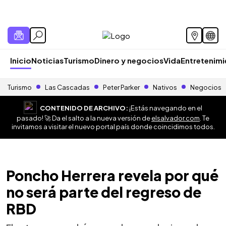
Inicio
Noticias
Turismo
Dinero y negocios
Vida
Entretenim
Turismo
Las Cascadas
Peter Parker
Nativos
Negocios
CONTENIDO DE ARCHIVO:
¡Estás navegando en el
pasado! 🚀 Da el salto a la nueva versión de
elsalvador.com
. Te
invitamos a visitar el nuevo portal país donde coincidimos todos.
Poncho Herrera revela por qué
no será parte del regreso de
RBD