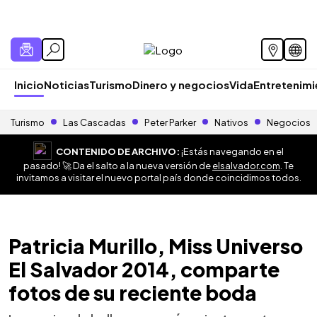
Inicio
Noticias
Turismo
Dinero y negocios
Vida
Entretenim
Turismo
Las Cascadas
Peter Parker
Nativos
Negocios
CONTENIDO DE ARCHIVO:
¡Estás navegando en el
pasado! 🚀 Da el salto a la nueva versión de
elsalvador.com
. Te
invitamos a visitar el nuevo portal país donde coincidimos todos.
Patricia Murillo, Miss Universo
El Salvador 2014, comparte
fotos de su reciente boda