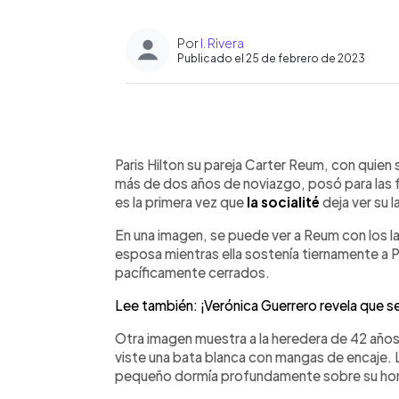
Por
I. Rivera
Publicado el 25 de febrero de 2023
0:00
Facebook
Twitter
►
Escuchar artículo
Paris Hilton su pareja Carter Reum, con quie
más de dos años de noviazgo, posó para las 
es la primera vez que
la socialité
deja ver su 
En una imagen, se puede ver a Reum con los l
esposa mientras ella sostenía tiernamente a 
pacíficamente cerrados.
Lee también: ¡Verónica Guerrero revela que s
Otra imagen muestra a la heredera de 42 años
viste una bata blanca con mangas de encaje. L
pequeño dormía profundamente sobre su h