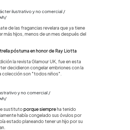
cter ilustrativo y no comercial /
wh/
e de las fragancias revelara que ya tiene
er más hijos, menos de un mes después del
trella póstuma en honor de Ray Liotta
dición la revista Glamour UK, fue en esta
rter decidieron congelar embriones con la
ta colección son "todos niños".
strativo y no comercial /
wh/
re sustituto
porque siempre
ha tenido
iamente había congelado sus óvulos por
bía estado planeando tener un hijo por su
an.