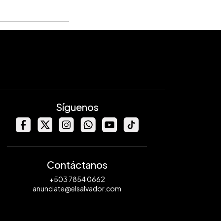
Síguenos
Contáctanos
+503 7854 0662
anunciate@elsalvador.com