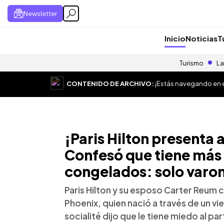
Newsletter
Inicio
Noticias
T
Turismo
La
CONTENIDO DE ARCHIVO:
¡Estás navegando en el
¡Paris Hilton presenta 
Confesó que tiene más
congelados: solo varo
Paris Hilton y su esposo Carter Reum 
Phoenix, quien nació a través de un v
socialité dijo que le tiene miedo al par