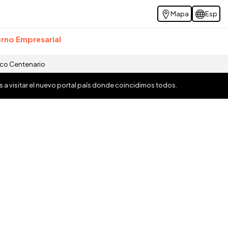
Mapa
Esp
rno Empresarial
ico Centenario
os a visitar el nuevo portal país donde coincidimos todos.