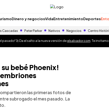
urismo
Dinero y negocios
Vida
Entretenimiento
Deportes
Ento
s Cascadas
Peter Parker
Nativos
Negocios
Centro Histór
 pasado! 🚀 Da el salto a la nueva versión de
elsalvador.com
. Te invitam
a su bebé Phoenix!
 embriones
nes
compartieron las primeras fotos de
ientre subrogado el mes pasado. La
to.