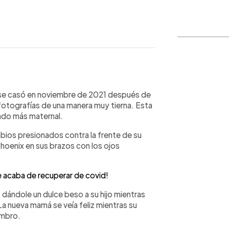
WhatsApp
Copiar link
n se casó en noviembre de 2021 después de
fotografías de una manera muy tierna. Esta
lado más maternal.
abios presionados contra la frente de su
Phoenix en sus brazos con los ojos
e acaba de recuperar de covid!
 dándole un dulce beso a su hijo mientras
a nueva mamá se veía feliz mientras su
ombro.