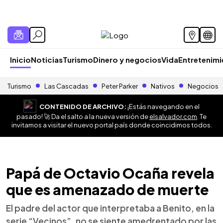
Inicio
Noticias
Turismo
Dinero y negocios
Vida
Entretenim
Turismo
Las Cascadas
Peter Parker
Nativos
Negocios
CONTENIDO DE ARCHIVO:
¡Estás navegando en el
pasado! 🚀 Da el salto a la nueva versión de
elsalvador.com
. Te
invitamos a visitar el nuevo portal país donde coincidimos todos.
Papá de Octavio Ocaña revela
que es amenazado de muerte
El padre del actor que interpretaba a Benito, en la
serie “Vecinos”, no se siente amedrentado por las