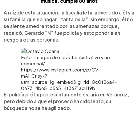
música, cumple 80 años
A raíz de esta situación, la fiscalía le ha advertido a él y a
su familia que no hagan “tanta bulla”, sin embargo, él no
se siente amedrentado por las amenazas porque,
recalcó, Gerardo “N” fue policía y esto pondría en
riesgo a otras personas.
Foto: Imagen de carácter ilustrativo y no
comercial/
https://www.instagram.com/p/CV-
mAHCrlsy/?
utm_source=ig_embed&ig_rid=0c0f26a4-
0673-4b65-b565-4f3671ad419b
El policía prófugo presuntamente estaría en Veracruz,
pero debido a que el proceso ha sido lento, su
búsqueda no se ha agilizado.