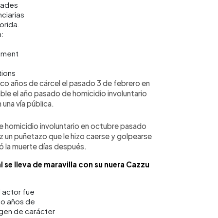
dades
ciarias
lorida.
:
tment
tions
nco años de cárcel el pasado 3 de febrero en
able el año pasado de homicidio involuntario
 una vía pública.
de homicidio involuntario en octubre pasado
ez un puñetazo que le hizo caerse y golpearse
có la muerte días después.
 se lleva de maravilla con su nuera Cazzu
l actor fue
o años de
agen de carácter