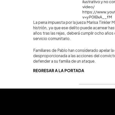
ilustrativo y no c
video/
https://www.you
v=yP0lBxA__fM
La pena impuesta por la jueza Marisa Tinkler 
histrión, ya que ese delito puede acarrear ha
años tras las rejas, deberá cumplir ocho años
servicio comunitario.
Familiares de Pablo han considerado apelar la
desproporcionada a las acciones del convicto. A
defender a su familia de un ataque.
REGRESAR A LA PORTADA