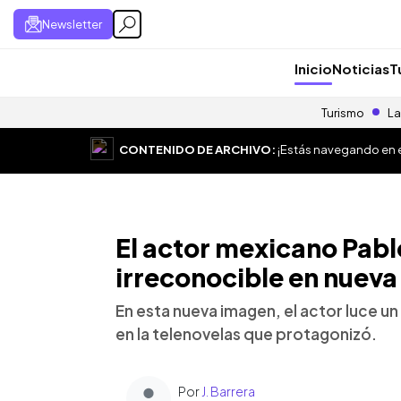
Newsletter
Inicio
Noticias
T
Turismo
La
CONTENIDO DE ARCHIVO:
¡Estás navegando en el
El actor mexicano Pabl
irreconocible en nueva 
En esta nueva imagen, el actor luce u
en la telenovelas que protagonizó.
Por
J. Barrera