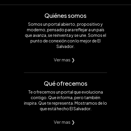
Quiénes somos
Somos un portal abierto, propositivo y
moderno, pensado para reflejar a un país
que avanza, se reinventa y se une. Somos el
punto de conexión con lo mejor de El
Salvador.
Ver mas ❯
Qué ofrecemos
Te ofrecemos un portal que evoluciona
contigo. Que informa, pero también
inspira. Que te representa. Mostramos de lo
que está hecho El Salvador.
Ver mas ❯