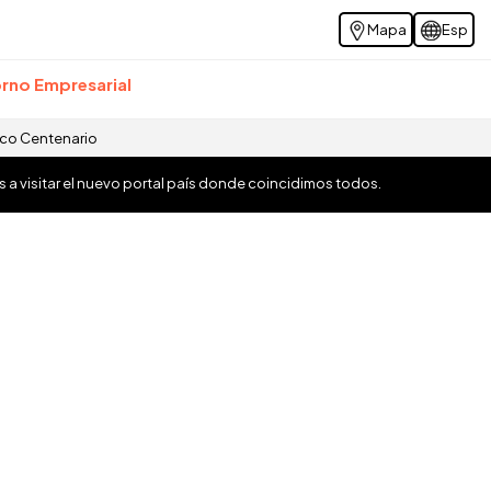
Mapa
Esp
rno Empresarial
ico Centenario
os a visitar el nuevo portal país donde coincidimos todos.