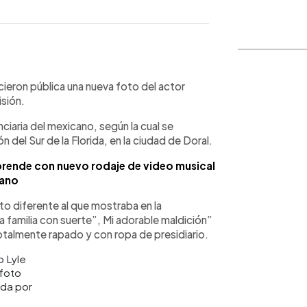
WhatsApp
Copiar link
icieron pública una nueva foto del actor
isión.
ciaria del mexicano, según la cual se
del Sur de la Florida, en la ciudad de Doral.
prende con nuevo rodaje de video musical
ano
cto diferente al que mostraba en la
na familia con suerte”, Mi adorable maldición”
totalmente rapado y con ropa de presidiario.
foto
da por