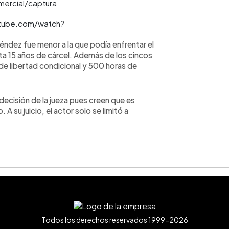
omercial/captura
tube.com/watch?
Méndez fue menor a la que podía enfrentar el
sta 15 años de cárcel. Además de los cincos
 de libertad condicional y 500 horas de
 decisión de la jueza pues creen que es
 su juicio, el actor solo se limitó a
Todos los derechos reservados 1999-2026