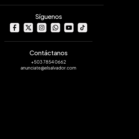
Síguenos
Contáctanos
+503 7854 0662
anunciate@elsalvador.com