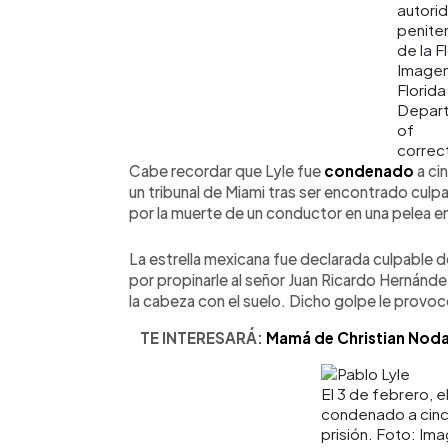
autori
peniten
de la F
Imagen
Florida
Depar
of
correc
Cabe recordar que Lyle fue
condenado
a ci
un tribunal de Miami tras ser encontrado culp
por la muerte de un conductor en una pelea en
La estrella mexicana fue declarada culpable 
por propinarle al señor Juan Ricardo Hernánd
la cabeza con el suelo. Dicho golpe le provo
TE INTERESARÁ:
Mamá de Christian Nodal
El 3 de febrero, e
condenado a cinc
prisión. Foto: Im