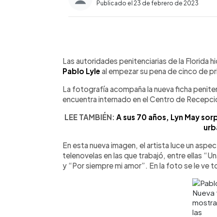
Publicado el 23 de febrero de 2023
0:00
Facebook
Twitter
►
Escuchar artículo
Las autoridades penitenciarias de la Florida h
Pablo Lyle
al empezar su pena de cinco de pr
La fotografía acompaña la nueva ficha peniten
encuentra internado en el Centro de Recepción 
LEE TAMBIÉN:
A sus 70 años, Lyn May sor
urb
En esta nueva imagen, el artista luce un aspe
telenovelas en las que trabajó, entre ellas “U
y “Por siempre mi amor”. En la foto se le ve 
Nueva 
mostra
las