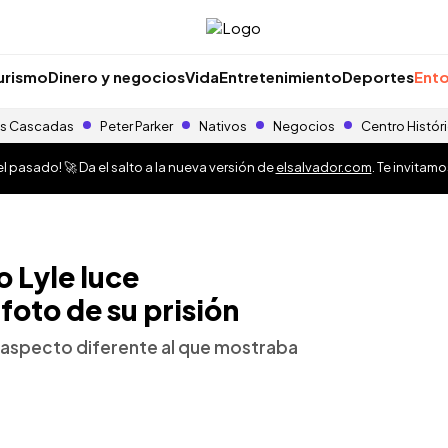
urismo
Dinero y negocios
Vida
Entretenimiento
Deportes
Ento
s Cascadas
Peter Parker
Nativos
Negocios
Centro Histór
 pasado! 🚀 Da el salto a la nueva versión de
elsalvador.com
. Te invitam
o Lyle luce
foto de su prisión
n aspecto diferente al que mostraba