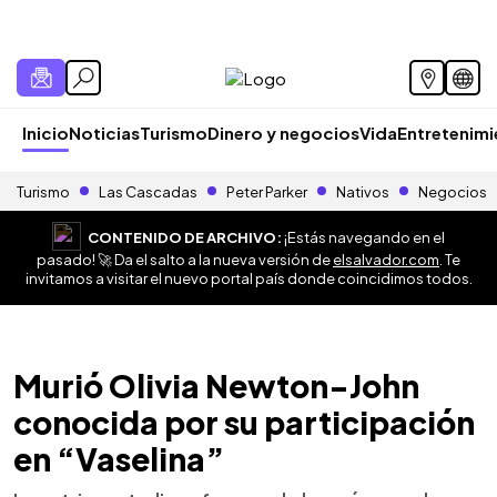
Inicio
Noticias
Turismo
Dinero y negocios
Vida
Entretenim
Turismo
Las Cascadas
Peter Parker
Nativos
Negocios
CONTENIDO DE ARCHIVO:
¡Estás navegando en el
pasado! 🚀 Da el salto a la nueva versión de
elsalvador.com
. Te
invitamos a visitar el nuevo portal país donde coincidimos todos.
Murió Olivia Newton-John
conocida por su participación
en “Vaselina”