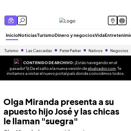
Inicio
Noticias
Turismo
Dinero y negocios
Vida
Entretenim
Turismo
Las Cascadas
Peter Parker
Nativos
Negocios
CONTENIDO DE ARCHIVO:
¡Estás navegando en el
pasado! 🚀 Da el salto a la nueva versión de
elsalvador.com
. Te
invitamos a visitar el nuevo portal país donde coincidimos todos.
Olga Miranda presenta a su
apuesto hijo José y las chicas
le llaman "suegra"