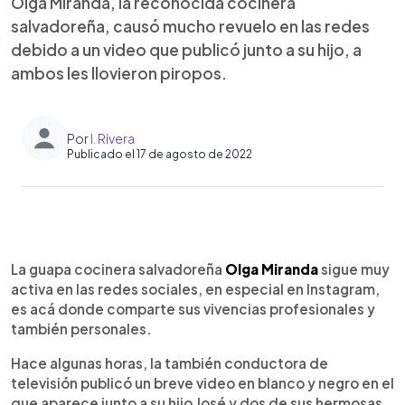
Olga Miranda, la reconocida cocinera
salvadoreña, causó mucho revuelo en las redes
debido a un video que publicó junto a su hijo, a
ambos les llovieron piropos.
Por
I. Rivera
Publicado el 17 de agosto de 2022
0:00
►
Escuchar artículo
La guapa cocinera salvadoreña
Olga Miranda
sigue muy
activa en las redes sociales, en especial en Instagram,
es acá donde comparte sus vivencias profesionales y
también personales.
Hace algunas horas, la también conductora de
televisión publicó un breve video en blanco y negro en el
que aparece junto a su hijo José y dos de sus hermosas