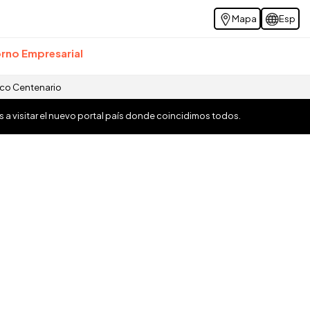
Mapa
Esp
rno Empresarial
ico Centenario
os a visitar el nuevo portal país donde coincidimos todos.