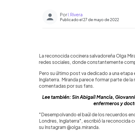
Por
I. Rivera
Publicado el 27 de mayo de 2022
0:00
Facebook
Twitter
►
Escuchar artículo
La reconocida cocinera salvadoreña Olga Mir
redes sociales, donde constantemente compar
Pero su último post va dedicado a una etapa e
Inglaterra. Miranda parece formar parte de la
comentadas por sus fans.
Lee también: Sin Abigaíl Mancía, Giovann
enfermeros y doct
"Desempolvando el baúl de los recuerdos enc
Londres, Inglaterra", escribió la reconocida
su Instagram @olga.miranda.