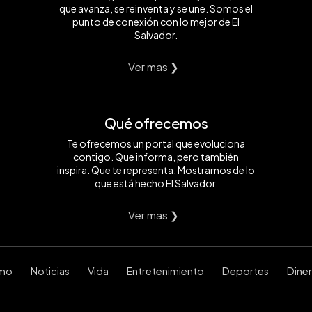
que avanza, se reinventa y se une. Somos el
punto de conexión con lo mejor de El
Salvador.
Ver mas ❯
Qué ofrecemos
Te ofrecemos un portal que evoluciona
contigo. Que informa, pero también
inspira. Que te representa. Mostramos de lo
que está hecho El Salvador.
Ver mas ❯
smo
Noticias
Vida
Entretenimiento
Deportes
Dine