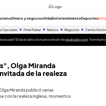
urismo
Dinero y negocios
Vida
Entretenimiento
Deportes
Ento
s Cascadas
Peter Parker
Nativos
Negocios
Centro Histór
 pasado! 🚀 Da el salto a la nueva versión de
elsalvador.com
. Te invitam
es", Olga Miranda
vitada de la realeza
Olga Miranda publicó varias
e con la realeza inglesa, momentos