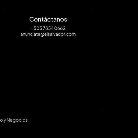
Contáctanos
+503 7854 0662
anunciate@elsalvador.com
ro y Negocios