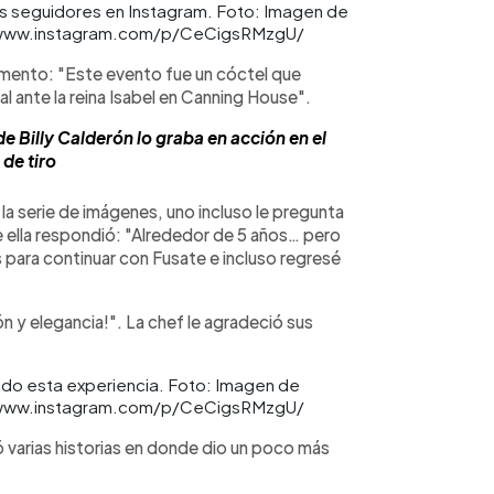
us seguidores en Instagram. Foto: Imagen de
ps://www.instagram.com/p/CeCigsRMzgU/
mento: "Este evento fue un cóctel que
l ante la reina Isabel en Canning House".
e Billy Calderón lo graba en acción en el
de tiro
a serie de imágenes, uno incluso le pregunta
ue ella respondió: "Alrededor de 5 años… pero
s para continuar con Fusate e incluso regresé
n y elegancia!". La chef le agradeció sus
vido esta experiencia. Foto: Imagen de
ps://www.instagram.com/p/CeCigsRMzgU/
 varias historias en donde dio un poco más