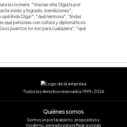
ra la cocinera: "Gracias niña Olguita por
ue ha vivido y logrado, bendiciones",
qué linda Olga!", "qué hermosa", "lindas
 es que personas con cultura y diplomáticos
Esos puestos no son para cualquiera", "qué
Todos los derechos reservados 1999-2026
Quiénes somos
Somos un portal abierto, propositivo y
moderno, pensado para reflejar a un país