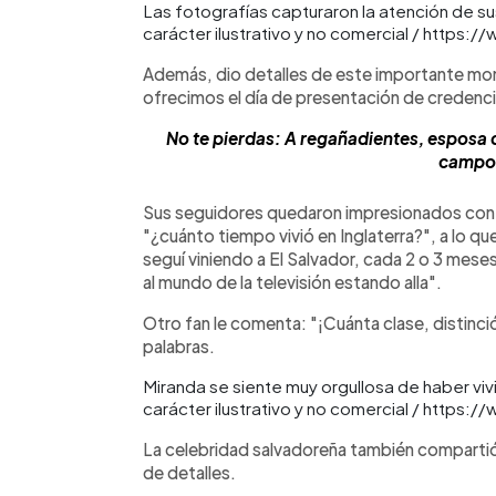
Las fotografías capturaron la atención de s
carácter ilustrativo y no comercial / htt
Además, dio detalles de este importante mo
ofrecimos el día de presentación de credencia
No te pierdas: A regañadientes, esposa d
campo 
Sus seguidores quedaron impresionados con l
"¿cuánto tiempo vivió en Inglaterra?", a lo q
seguí viniendo a El Salvador, cada 2 o 3 mese
al mundo de la televisión estando alla".
Otro fan le comenta: "¡Cuánta clase, distinció
palabras.
Miranda se siente muy orgullosa de haber vi
carácter ilustrativo y no comercial / htt
La celebridad salvadoreña también compartió
de detalles.