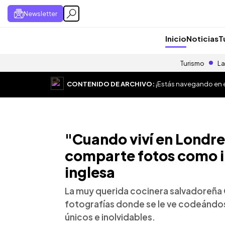
Newsletter
Inicio
Noticias
T
Turismo
La
CONTENIDO DE ARCHIVO:
¡Estás navegando en el
"Cuando viví en Londr
comparte fotos como in
inglesa
La muy querida cocinera salvadoreña 
fotografías donde se le ve codeándos
únicos e inolvidables.