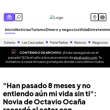
Inicio
Noticias
Turismo
Dinero y negocios
Vida
Entretenim
Turismo
Las Cascadas
Peter Parker
Nativos
Negocios
CONTENIDO DE ARCHIVO:
¡Estás navegando en el
pasado! 🚀 Da el salto a la nueva versión de
elsalvador.com
. Te
invitamos a visitar el nuevo portal país donde coincidimos todos.
"Han pasado 8 meses y no
entiendo aún mi vida sin ti":
Novia de Octavio Ocaña
recordó al actor con