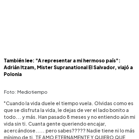
También lee: "A representar a mi hermoso país":
Adrián Itzam, Mister Supranational El Salvador, viajó a
Polonia
Foto: Mediotiempo
"Cuando la vida duele el tiempo vuela. Olvidas como es
que se disfruta la vida, le dejas de ver el lado bonito a
todo... y más. Han pasado 8 meses y no entiendo aún mi
vida sin ti. Cuanta gente queriendo encajar,
acercándose..... pero sabes????? Nadie tiene ni lo más
mínimo de ti. TE AMO ETERNAMENTE Y QUIERO QUE