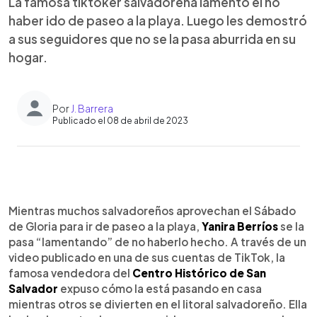
La famosa tiktoker salvadoreña lamentó el no
haber ido de paseo a la playa. Luego les demostró
a sus seguidores que no se la pasa aburrida en su
hogar.
Por
J. Barrera
Publicado el 08 de abril de 2023
0:00
►
Escuchar artículo
Mientras muchos salvadoreños aprovechan el Sábado
de Gloria para ir de paseo a la playa,
Yanira Berríos
se la
pasa “lamentando” de no haberlo hecho. A través de un
video publicado en una de sus cuentas de TikTok, la
famosa vendedora del
Centro Histórico de San
Salvador
expuso cómo la está pasando en casa
mientras otros se divierten en el litoral salvadoreño. Ella