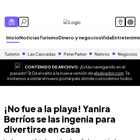
Inicio
Noticias
Turismo
Dinero y negocios
Vida
Entretenim
Turismo
Las Cascadas
Peter Parker
Nativos
Negocios
CONTENIDO DE ARCHIVO:
¡Estás navegando en el
pasado! 🚀 Da el salto a la nueva versión de
elsalvador.com
. Te
invitamos a visitar el nuevo portal país donde coincidimos todos.
¡No fue a la playa! Yanira
Berríos se las ingenia para
divertirse en casa