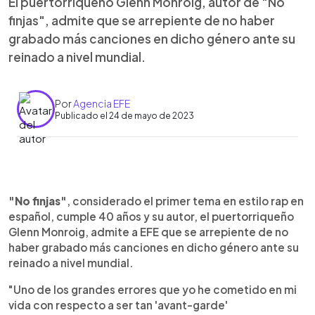
El puertorriqueño Glenn Monroig, autor de "No
finjas", admite que se arrepiente de no haber
grabado más canciones en dicho género ante su
reinado a nivel mundial.
Por
Agencia EFE
Publicado el 24 de mayo de 2023
0:00
►
Escuchar artículo
"No finjas"
, considerado el primer tema en estilo rap en
español, cumple 40 años y su autor, el puertorriqueño
Glenn Monroig, admite a EFE que se arrepiente de no
haber grabado más canciones en dicho género ante su
reinado a nivel mundial.
"Uno de los grandes errores que yo he cometido en mi
vida con respecto a ser tan 'avant-garde'