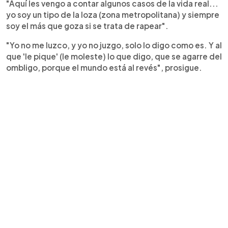
"Aquí les vengo a contar algunos casos de la vida real...
yo soy un tipo de la loza (zona metropolitana) y siempre
soy el más que goza si se trata de rapear".
"Yo no me luzco, y yo no juzgo, solo lo digo como es. Y al
que 'le pique' (le moleste) lo que digo, que se agarre del
ombligo, porque el mundo está al revés", prosigue.