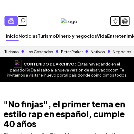
Inicio
Noticias
Turismo
Dinero y negocios
Vida
Entretenim
Turismo
Las Cascadas
Peter Parker
Nativos
Negocios
CONTENIDO DE ARCHIVO:
¡Estás navegando en el
pasado! 🚀 Da el salto a la nueva versión de
elsalvador.com
. Te
invitamos a visitar el nuevo portal país donde coincidimos todos.
"No finjas", el primer tema en
estilo rap en español, cumple
40 años