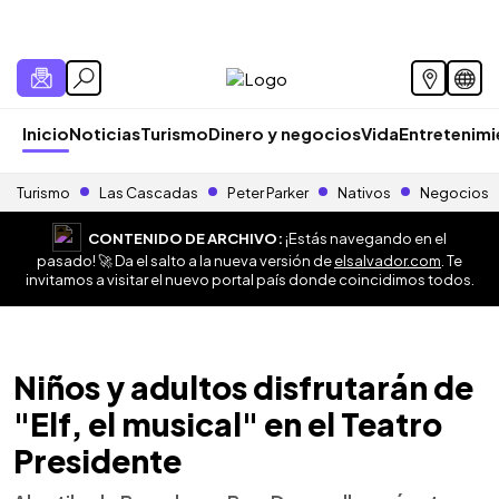
Inicio
Noticias
Turismo
Dinero y negocios
Vida
Entretenim
Turismo
Las Cascadas
Peter Parker
Nativos
Negocios
CONTENIDO DE ARCHIVO:
¡Estás navegando en el
pasado! 🚀 Da el salto a la nueva versión de
elsalvador.com
. Te
invitamos a visitar el nuevo portal país donde coincidimos todos.
Niños y adultos disfrutarán de
"Elf, el musical" en el Teatro
Presidente