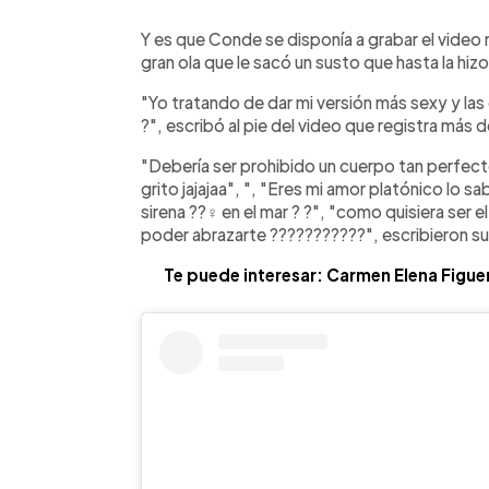
Y es que Conde se disponía a grabar el vide
gran ola que le sacó un susto que hasta la hizo 
"Yo tratando de dar mi versión más sexy y las o
?", escribó al pie del video que registra más 
"Debería ser prohibido un cuerpo tan perfecto e
grito jajajaa", ", "Eres mi amor platónico lo s
sirena ??‍♀️ en el mar ? ?", "como quisiera se
poder abrazarte ???????????", escribieron su
Te puede interesar: Carmen Elena Figue