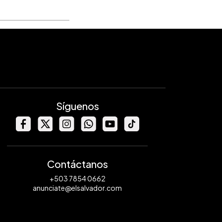
Síguenos
Contáctanos
+503 7854 0662
anunciate@elsalvador.com