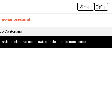
Mapa
Esp
rno Empresarial
ico Centenario
os a visitar el nuevo portal país donde coincidimos todos.