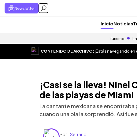
Newsletter
Inicio
Noticias
T
Turismo
La
CONTENIDO DE ARCHIVO:
¡Estás navegando en el
¡Casi se la lleva! Ninel
de las playas de Miami
La cantante mexicana se encontraba 
cuando una ola la sorprendió. Así fue 
Por
I. Serrano