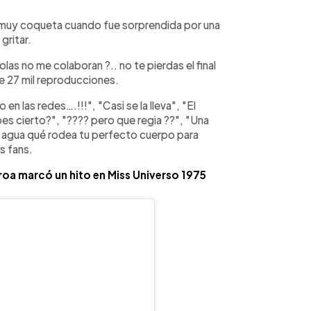
o muy coqueta cuando fue sorprendida por una
gritar.
las no me colaboran ?.. no te pierdas el final
de 27 mil reproducciones.
n las redes….!!!", "Casi se la lleva", "El
abes cierto?", "???? pero que regia ??", "Una
r el agua qué rodea tu perfecto cuerpo para
s fans.
roa marcó un hito en Miss Universo 1975