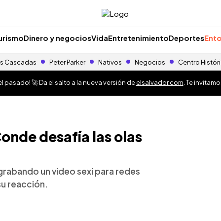
urismo
Dinero y negocios
Vida
Entretenimiento
Deportes
Ento
s Cascadas
Peter Parker
Nativos
Negocios
Centro Histór
 pasado! 🚀 Da el salto a la nueva versión de
elsalvador.com
. Te invitam
 Conde desafía las olas
grabando un video sexi para redes
su reacción.