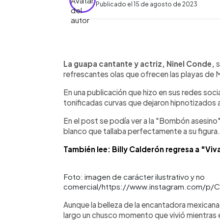
Publicado el 15 de agosto de 2023
0:00
Facebook
Twitter
►
Escuchar artículo
La guapa cantante y actriz, Ninel Conde,
s
refrescantes olas que ofrecen las playas de 
En una publicación que hizo en sus redes soc
tonificadas curvas que dejaron hipnotizados a
En el post se podía ver a la "Bombón asesino" 
blanco que tallaba perfectamente a su figura.
También lee: Billy Calderón regresa a "Viv
Foto: imagen de carácter ilustrativo y no
comercial/https://www.instagram.com/p/
Aunque la belleza de la encantadora mexicana
largo un chusco momento que vivió mientras 