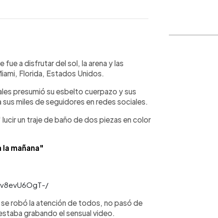
WhatsApp
Copiar link
e fue a disfrutar del sol, la arena y las
Miami, Florida, Estados Unidos.
iales presumió su esbelto cuerpazo y sus
 sus miles de seguidores en redes sociales.
lucir un traje de baño de dos piezas en color
a la mañana"
Cv8evU6OgT-/
 se robó la atención de todos, no pasó de
estaba grabando el sensual video.