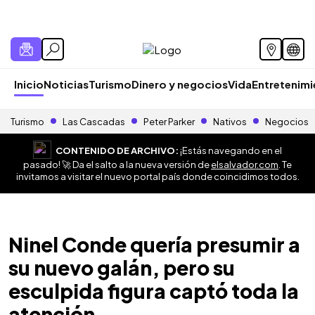
Inicio
Noticias
Turismo
Dinero y negocios
Vida
Entretenim
Turismo
Las Cascadas
Peter Parker
Nativos
Negocios
CONTENIDO DE ARCHIVO:
¡Estás navegando en el
pasado! 🚀 Da el salto a la nueva versión de
elsalvador.com
. Te
invitamos a visitar el nuevo portal país donde coincidimos todos.
Ninel Conde quería presumir a
su nuevo galán, pero su
esculpida figura captó toda la
atención