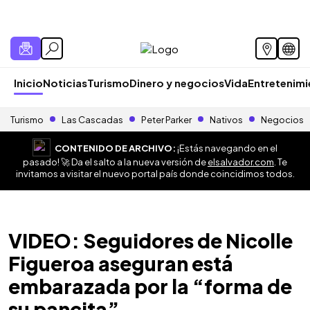
Inicio
Noticias
Turismo
Dinero y negocios
Vida
Entretenim
Turismo
Las Cascadas
Peter Parker
Nativos
Negocios
CONTENIDO DE ARCHIVO:
¡Estás navegando en el
pasado! 🚀 Da el salto a la nueva versión de
elsalvador.com
. Te
invitamos a visitar el nuevo portal país donde coincidimos todos.
VIDEO: Seguidores de Nicolle
Figueroa aseguran está
embarazada por la “forma de
su pancita”