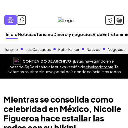
Inicio
Noticias
Turismo
Dinero y negocios
Vida
Entretenim
Turismo
Las Cascadas
Peter Parker
Nativos
Negocios
CONTENIDO DE ARCHIVO:
¡Estás navegando en el
pasado! 🚀 Da el salto a la nueva versión de
elsalvador.com
. Te
invitamos a visitar el nuevo portal país donde coincidimos todos.
Mientras se consolida como
celebridad en México, Nicolle
Figueroa hace estallar las
redes con su bikini