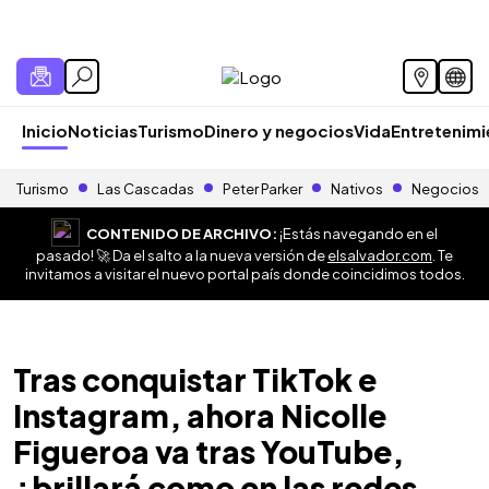
Inicio
Noticias
Turismo
Dinero y negocios
Vida
Entretenim
Turismo
Las Cascadas
Peter Parker
Nativos
Negocios
CONTENIDO DE ARCHIVO:
¡Estás navegando en el
pasado! 🚀 Da el salto a la nueva versión de
elsalvador.com
. Te
invitamos a visitar el nuevo portal país donde coincidimos todos.
Tras conquistar TikTok e
Instagram, ahora Nicolle
Figueroa va tras YouTube,
¿brillará como en las redes