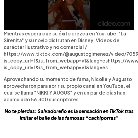
Mientras espera que su éxito crezca en YouTube, "La
Sirenita" y su novio disfrutan en Disney. Videos de
carácter ilustrativo y no comercial /
https://www.tiktok.com/@augustogimenez/video/70
is_copy_url=1&is_from_webapp=v1&lang=eshttps://ww
is_copy_url=1&is_from_webapp=v1&lang=es
Aprovechando su momento de fama, Nicolle y Augusto
aprovecharon para abrir su propio canal en YouTube, el
cual se llama "NIKKI Y AUGUS" y en un par de días han
acumulado 56,300 suscriptores.
No te pierdas: Salvadoreño es la sensación en TikTok tras
imitar el baile de las famosas “cachiporras”