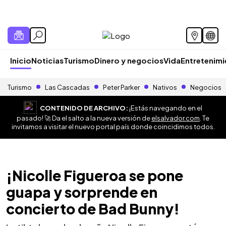
Inicio
Noticias
Turismo
Dinero y negocios
Vida
Entretenim
Turismo
Las Cascadas
Peter Parker
Nativos
Negocios
CONTENIDO DE ARCHIVO:
¡Estás navegando en el
pasado! 🚀 Da el salto a la nueva versión de
elsalvador.com
. Te
invitamos a visitar el nuevo portal país donde coincidimos todos.
¡Nicolle Figueroa se pone
guapa y sorprende en
concierto de Bad Bunny!