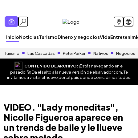
Inicio
Noticias
Turismo
Dinero y negocios
Vida
Entretenim
Turismo
Las Cascadas
Peter Parker
Nativos
Negocios
CONTENIDO DE ARCHIVO:
¡Estás navegando en el
pasado! 🚀 Da el salto a la nueva versión de
elsalvador.com
. Te
invitamos a visitar el nuevo portal país donde coincidimos todos.
VIDEO. "Lady moneditas",
Nicolle Figueroa aparece en
un trends de baile y le llueve
sobre mojado