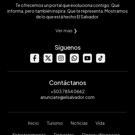
Te ofrecemos un portal que evoluciona contigo. Que
informa, pero también inspira. Que te representa. Mostramos
de lo que está hecho El Salvador.
Ver mas ❯
Síguenos
Contáctanos
+503 7854 0662
anunciate@elsalvador.com
Inicio
Turismo
Noticias
Vida
Entretenimiento
Deportes
Dinero y Negocios