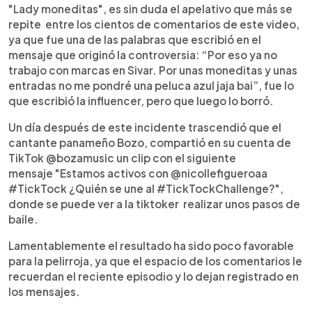
"Lady moneditas", es sin duda el apelativo que más se
repite entre los cientos de comentarios de este video,
ya que fue una de las palabras que escribió en el
mensaje que originó la controversia: “Por eso ya no
trabajo con marcas en Sivar. Por unas moneditas y unas
entradas no me pondré una peluca azul jaja bai”, fue lo
que escribió la influencer, pero que luego lo borró.
Un día después de este incidente trascendió que el
cantante panameño Bozo, compartió en su cuenta de
TikTok @bozamusic un clip con el siguiente
mensaje "Estamos activos con @nicollefigueroaa
#TickTock ¿Quién se une al #TickTockChallenge?",
donde se puede ver a la tiktoker realizar unos pasos de
baile.
Lamentablemente el resultado ha sido poco favorable
para la pelirroja, ya que el espacio de los comentarios le
recuerdan el reciente episodio y lo dejan registrado en
los mensajes.