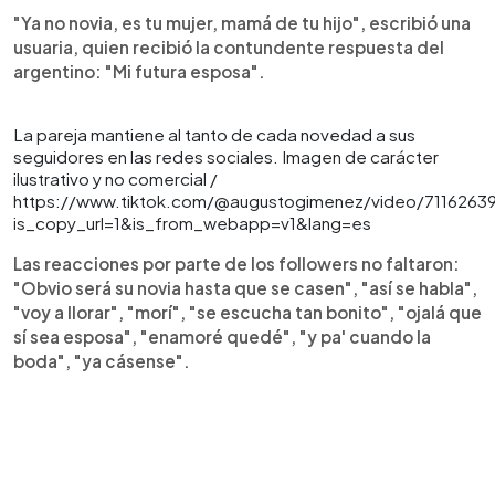
"Ya no novia, es tu mujer, mamá de tu hijo", escribió una
usuaria, quien recibió la contundente respuesta del
argentino: "Mi futura esposa".
La pareja mantiene al tanto de cada novedad a sus
seguidores en las redes sociales. Imagen de carácter
ilustrativo y no comercial /
https://www.tiktok.com/@augustogimenez/video/7116263
is_copy_url=1&is_from_webapp=v1&lang=es
Las reacciones por parte de los followers no faltaron:
"Obvio será su novia hasta que se casen", "así se habla",
"voy a llorar", "morí", "se escucha tan bonito", "ojalá que
sí sea esposa", "enamoré quedé", "y pa' cuando la
boda", "ya cásense".