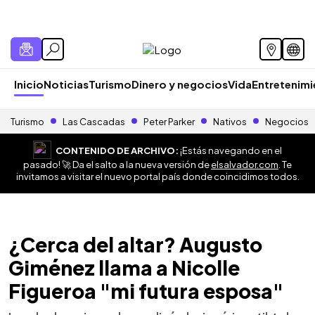
Inicio
Noticias
Turismo
Dinero y negocios
Vida
Entretenim
Turismo
Las Cascadas
Peter Parker
Nativos
Negocios
CONTENIDO DE ARCHIVO:
¡Estás navegando en el
pasado! 🚀 Da el salto a la nueva versión de
elsalvador.com
. Te
invitamos a visitar el nuevo portal país donde coincidimos todos.
¿Cerca del altar? Augusto
Giménez llama a Nicolle
Figueroa "mi futura esposa"