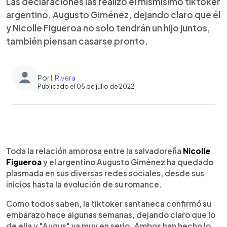
Las declaraciones las realizó el mismísimo tiktoker
argentino, Augusto Giménez, dejando claro que él
y Nicolle Figueroa no solo tendrán un hijo juntos,
también piensan casarse pronto.
Por
I. Rivera
Publicado el 05 de julio de 2022
0:00
►
Escuchar artículo
Toda la relación amorosa entre la salvadoreña
Nicolle
Figueroa
y el argentino Augusto Giménez ha quedado
plasmada en sus diversas redes sociales, desde sus
inicios hasta la evolución de su romance.
Como todos saben, la tiktoker santaneca confirmó su
embarazo hace algunas semanas, dejando claro que lo
de ella y "Augus" va muy en serio. Ambos han hecho lo