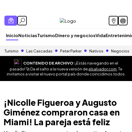
Inicio
Noticias
Turismo
Dinero y negocios
Vida
Entretenim
Turismo
Las Cascadas
Peter Parker
Nativos
Negocios
CONTENIDO DE ARCHIVO:
¡Estás navegando en el
pasado! 🚀 Da el salto a la nueva versión de
elsalvador.com
. Te
invitamos a visitar el nuevo portal país donde coincidimos todos.
¡Nicolle Figueroa y Augusto
Giménez compraron casa en
Miami! La pareja está feliz