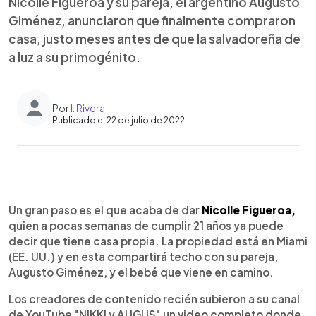
Nicolle Figueroa y su pareja, el argentino Augusto
Giménez, anunciaron que finalmente compraron
casa, justo meses antes de que la salvadoreña de
a luz a su primogénito.
Por
I. Rivera
Publicado el 22 de julio de 2022
0:00
►
Escuchar artículo
Un gran paso es el que acaba de dar
Nicolle Figueroa,
quien a pocas semanas de cumplir 21 años ya puede
decir que tiene casa propia. La propiedad está en Miami
(EE. UU.) y en esta compartirá techo con su pareja,
Augusto Giménez, y el bebé que viene en camino.
Los creadores de contenido recién subieron a su canal
de YouTube "NIKKI y AUGUS" un video completo donde