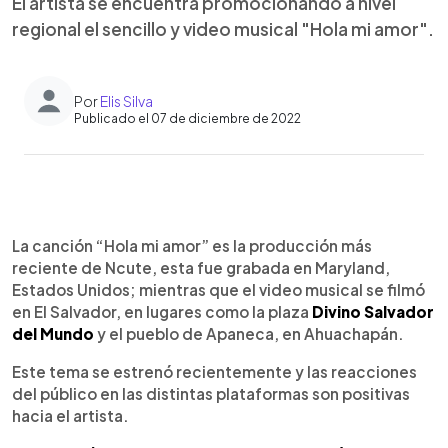
El artista se encuentra promocionando a nivel
regional el sencillo y video musical "Hola mi amor".
Por
Elis Silva
Publicado el 07 de diciembre de 2022
0:00
►
Escuchar artículo
La canción “Hola mi amor” es la producción más
reciente de Ncute, esta fue grabada en Maryland,
Estados Unidos; mientras que el video musical se filmó
en El Salvador, en lugares como la plaza
Divino Salvador
del Mundo
y el pueblo de Apaneca, en Ahuachapán.
Este tema se estrenó recientemente y las reacciones
del público en las distintas plataformas son positivas
hacia el artista.