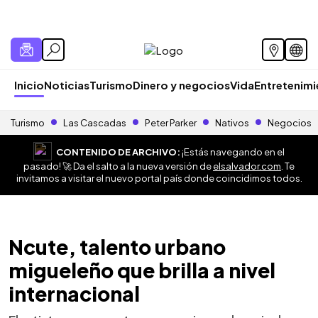
Inicio
Noticias
Turismo
Dinero y negocios
Vida
Entretenim
Turismo
Las Cascadas
Peter Parker
Nativos
Negocios
CONTENIDO DE ARCHIVO:
¡Estás navegando en el
pasado! 🚀 Da el salto a la nueva versión de
elsalvador.com
. Te
invitamos a visitar el nuevo portal país donde coincidimos todos.
Ncute, talento urbano
migueleño que brilla a nivel
internacional