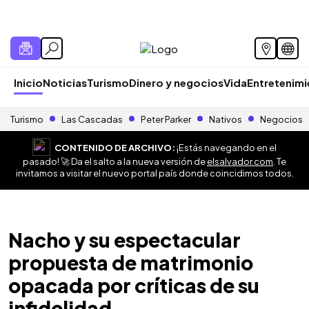
Inicio
Noticias
Turismo
Dinero y negocios
Vida
Entretenim
Turismo
Las Cascadas
Peter Parker
Nativos
Negocios
CONTENIDO DE ARCHIVO:
¡Estás navegando en el
pasado! 🚀 Da el salto a la nueva versión de
elsalvador.com
. Te
invitamos a visitar el nuevo portal país donde coincidimos todos.
Nacho y su espectacular
propuesta de matrimonio
opacada por críticas de su
infidelidad