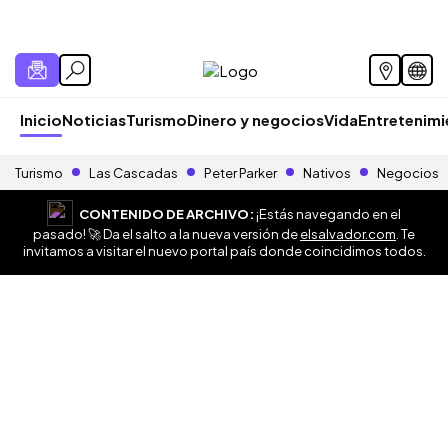
Inicio
Noticias
Turismo
Dinero y negocios
Vida
Entretenim
Turismo
Las Cascadas
Peter Parker
Nativos
Negocios
CONTENIDO DE ARCHIVO:
¡Estás navegando en el
pasado! 🚀 Da el salto a la nueva versión de
elsalvador.com
. Te
invitamos a visitar el nuevo portal país donde coincidimos todos.