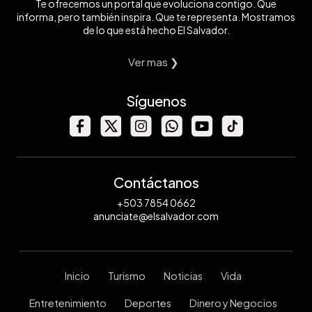
Te ofrecemos un portal que evoluciona contigo. Que
informa, pero también inspira. Que te representa. Mostramos
de lo que está hecho El Salvador.
Ver mas ❯
Síguenos
Contáctanos
+503 7854 0662
anunciate@elsalvador.com
Inicio
Turismo
Noticias
Vida
Entretenimiento
Deportes
Dinero y Negocios