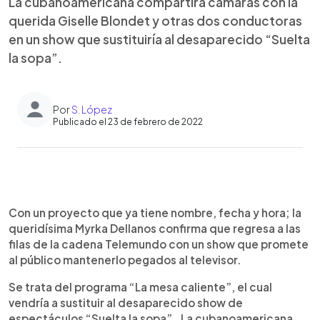
La cubanoamericana compartirá cámaras con la
querida Giselle Blondet y otras dos conductoras
en un show que sustituiría al desaparecido “Suelta
la sopa”.
Por
S. López
Publicado el 23 de febrero de 2022
0:00
►
Escuchar artículo
Con un proyecto que ya tiene nombre, fecha y hora; la
queridísima Myrka Dellanos confirma que regresa a las
filas de la cadena Telemundo con un show que promete
al público mantenerlo pegados al televisor.
Se trata del programa “La mesa caliente”, el cual
vendría a sustituir al desaparecido show de
espectáculos “Suelta la sopa”. La cubanoamericana