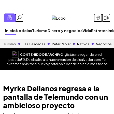
Inicio
Noticias
Turismo
Dinero y negocios
Vida
Entretenim
Turismo
Las Cascadas
Peter Parker
Nativos
Negocios
CONTENIDO DE ARCHIVO:
¡Estás navegando en el
pasado! 🚀 Da el salto a la nueva versión de
elsalvador.com
. Te
invitamos a visitar el nuevo portal país donde coincidimos todos.
Myrka Dellanos regresa a la
pantalla de Telemundo con un
ambicioso proyecto