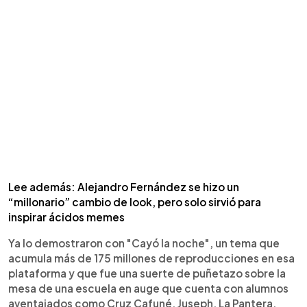
Lee además: Alejandro Fernández se hizo un
“millonario” cambio de look, pero solo sirvió para
inspirar ácidos memes
Ya lo demostraron con "Cayó la noche", un tema que
acumula más de 175 millones de reproducciones en esa
plataforma y que fue una suerte de puñetazo sobre la
mesa de una escuela en auge que cuenta con alumnos
aventajados como Cruz Cafuné, Juseph, La Pantera,