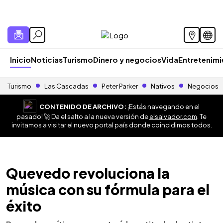
Inicio
Noticias
Turismo
Dinero y negocios
Vida
Entretenim
Turismo
Las Cascadas
Peter Parker
Nativos
Negocios
CONTENIDO DE ARCHIVO:
¡Estás navegando en el
pasado! 🚀 Da el salto a la nueva versión de
elsalvador.com
. Te
invitamos a visitar el nuevo portal país donde coincidimos todos.
Quevedo revoluciona la
música con su fórmula para el
éxito