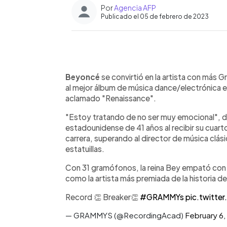
Por
Agencia AFP
Publicado el 05 de febrero de 2023
0:00
Facebook
Twitter
►
Escuchar artículo
Beyoncé
se convirtió en la artista con más G
al mejor álbum de música dance/electrónica 
aclamado "Renaissance".
"Estoy tratando de no ser muy emocional", dij
estadounidense de 41 años al recibir su cuart
carrera, superando al director de música clás
estatuillas.
Con 31 gramófonos, la reina Bey empató con e
como la artista más premiada de la historia 
Record 👏 Breaker👏
#GRAMMYs
pic.twitte
— GRAMMYS (@RecordingAcad)
February 6