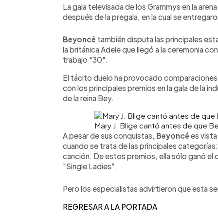
La gala televisada de los Grammys en la ar
después de la pregala, en la cual se entregaro
Beyoncé
también disputa las principales esta
la británica Adele que llegó a la ceremonia c
trabajo "30".
El tácito duelo ha provocado comparaciones 
con los principales premios en la gala de la i
de la reina Bey.
Mary J. Blige cantó antes de que Be
A pesar de sus conquistas,
Beyoncé
es vista
cuando se trata de las principales categorías
canción. De estos premios, ella sólo ganó el
"Single Ladies".
Pero los especialistas advirtieron que esta se
REGRESAR A LA PORTADA