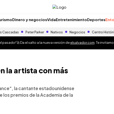
urismo
Dinero y negocios
Vida
Entretenimiento
Deportes
Ento
s Cascadas
Peter Parker
Nativos
Negocios
Centro Histór
 pasado! 🚀 Da el salto a la nueva versión de
elsalvador.com
. Te invitam
n la artista con más
ance", la cantante estadounidense
de los premios de la Academia de la