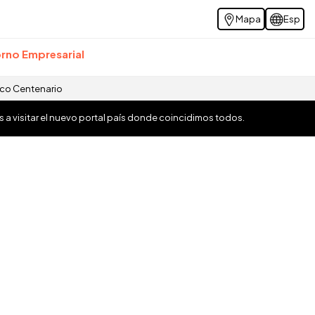
Mapa
Esp
rno Empresarial
ico Centenario
os a visitar el nuevo portal país donde coincidimos todos.