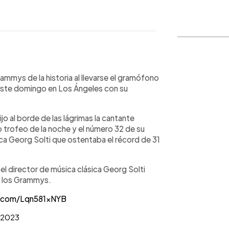
WhatsApp
Copiar link
rammys de la historia al llevarse el gramófono
este domingo en Los Ángeles con su
o al borde de las lágrimas la cantante
o trofeo de la noche y el número 32 de su
ica Georg Solti que ostentaba el récord de 31
l director de música clásica Georg Solti
de los Grammys.
r.com/Lqn581xNYB
, 2023