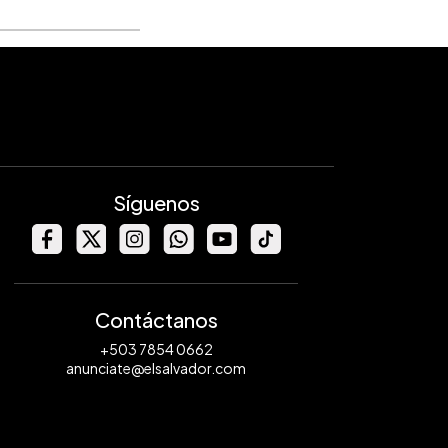
Síguenos
Contáctanos
+503 7854 0662
anunciate@elsalvador.com