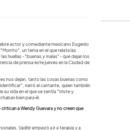
WhatsApp
Copiar link
célebre actor y comediante mexicano Eugenio
Morrito", un tema en el que relata las
 las huellas -"buenas y malas"- que dejan los
erencia de prensa este jueves en la Ciudad de
dres nos dejan, tanto las cosas buenas como
identificar", narró el cantante, quien también
 su vida en el que se sentía "triste y
chaban bien para él.
critican a Wendy Guevara y no creen que
onales, Vadhir empezó a ir a terapia y a