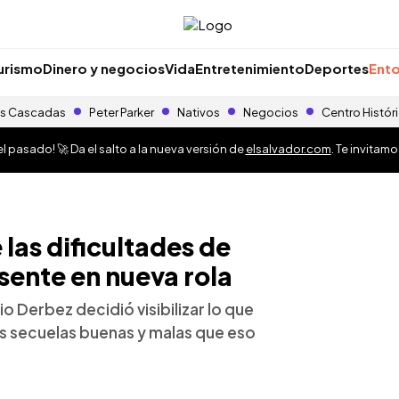
urismo
Dinero y negocios
Vida
Entretenimiento
Deportes
Ento
s Cascadas
Peter Parker
Nativos
Negocios
Centro Histór
 pasado! 🚀 Da el salto a la nueva versión de
elsalvador.com
. Te invitam
las dificultades de
sente en nueva rola
 Derbez decidió visibilizar lo que
 las secuelas buenas y malas que eso