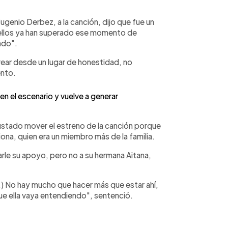
genio Derbez, a la canción, dijo que fue un
ellos ya han superado ese momento de
ndo".
ear desde un lugar de honestidad, no
ento.
en el escenario y vuelve a generar
gustado mover el estreno de la canción porque
iona, quien era un miembro más de la familia.
le su apoyo, pero no a su hermana Aitana,
..) No hay mucho que hacer más que estar ahí,
e ella vaya entendiendo", sentenció.