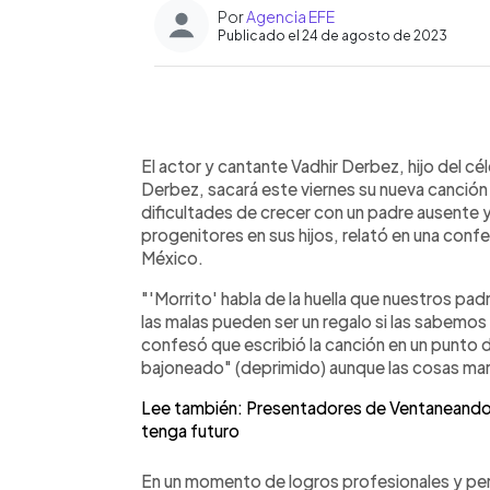
Por
Agencia EFE
Publicado el 24 de agosto de 2023
0:00
Facebook
Twitter
►
Escuchar artículo
El actor y cantante Vadhir Derbez, hijo del 
Derbez, sacará este viernes su nueva canción "
dificultades de crecer con un padre ausente y
progenitores en sus hijos, relató en una conf
México.
"'Morrito' habla de la huella que nuestros pa
las malas pueden ser un regalo si las sabemos 
confesó que escribió la canción en un punto de
bajoneado" (deprimido) aunque las cosas mar
Lee también: Presentadores de Ventaneando 
tenga futuro
En un momento de logros profesionales y pers