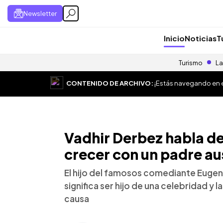
Newsletter
Inicio
Noticias
T
Turismo
La
CONTENIDO DE ARCHIVO:
¡Estás navegando en el
Vadhir Derbez habla de 
crecer con un padre au
El hijo del famosos comediante Eugenio
significa ser hijo de una celebridad y
causa