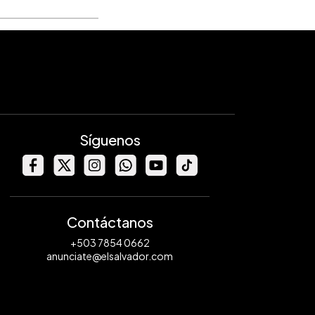
Síguenos
Contáctanos
+503 7854 0662
anunciate@elsalvador.com