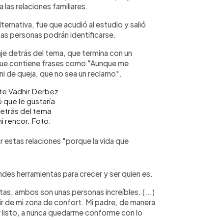
a las relaciones familiares.
lternativa, fue que acudió al estudio y salió
as personas podrán identificarse.
aje detrás del tema, que termina con un
y que contiene frases como "Aunque me
ni de queja, que no sea un reclamo".
 que le gustaría
etrás del tema
i rencor. Foto:
ar estas relaciones "porque la vida que
des herramientas para crecer y ser quien es.
as, ambos son unas personas increíbles. (...)
ir de mi zona de confort. Mi padre, de manera
 listo, a nunca quedarme conforme con lo