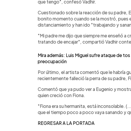
que tengo", confesó Vadhir.
Cuestionado sobre la reacción de su padre, Eu
bonito momento cuando se la mostró, pues 
distanciamiento y han ido "trabajando y sana
"Mi padre me dijo que siempre me enseñó a cr
tratando de encajar", compartió Vadhir cont
Mira además: Luis Miguel sufre ataque de tos 
preocupación
Por último, el artista comentó que le habría 
recientemente falleció la perra de su padre, F
Comentó que ya pudo ver a Eugenio y mostrar
quien creció con Fiona.
"Fiona era su hermanita, está inconsolable. (.
que el tiempo poco a poco vaya sanando y qu
REGRESAR A LA PORTADA