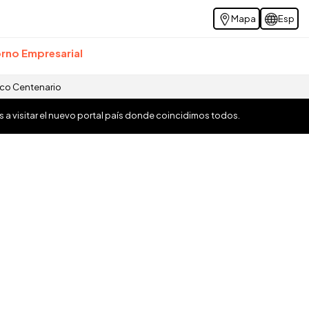
Mapa
Esp
rno Empresarial
ico Centenario
os a visitar el nuevo portal país donde coincidimos todos.