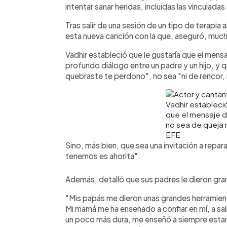
intentar sanar heridas, incluidas las vinculadas 
Tras salir de una sesión de un tipo de terapia a
esta nueva canción con la que, aseguró, much
Vadhir estableció que le gustaría que el mens
profundo diálogo entre un padre y un hijo, 
quebraste te perdono", no sea "ni de rencor, 
Vadhir estableció
que el mensaje d
no sea de queja n
EFE
Sino, más bien, que sea una invitación a repar
tenemos es ahorita".
Además, detalló que sus padres le dieron gran
"Mis papás me dieron unas grandes herramient
Mi mamá me ha enseñado a confiar en mí, a sal
un poco más dura, me enseñó a siempre estar